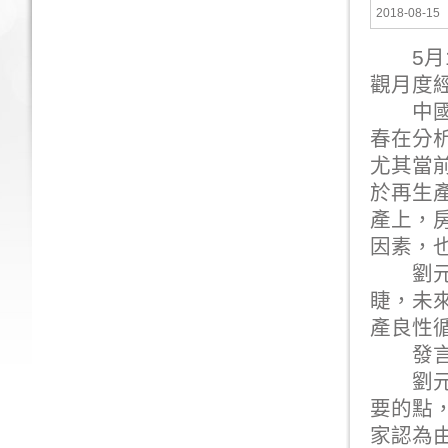
2018-08-15
5月1
觀月度
中國人
春在分
尤其當
於再生
產上，
因素，
劉元春
睫，未
產良性
發言
劉元春
要的點
家認為