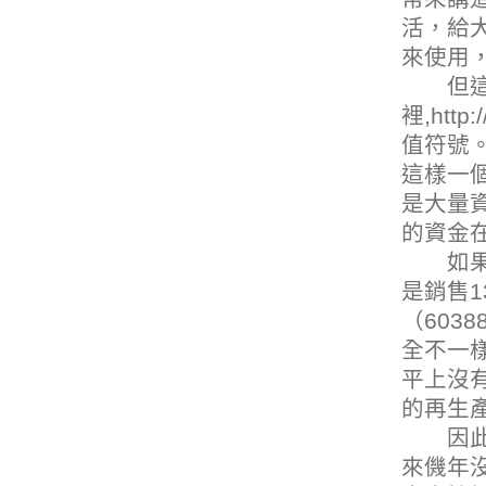
活，給
來使用
但這些
裡,
http
值符號
這樣一
是大量
的資金
如果我
是銷售
（603
全不一
平上沒
的再生
因此，
來僟年