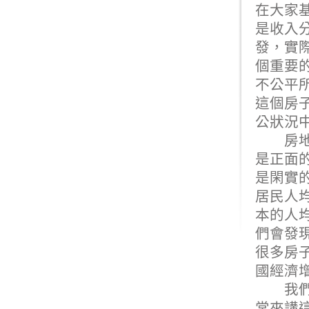
在大家
是收入
發，實
個重要
不公平
這個房
公狀況
房地產
是正面
是閑實
居民人
本的人
們會發
很多房
國經濟
我們發
常來講