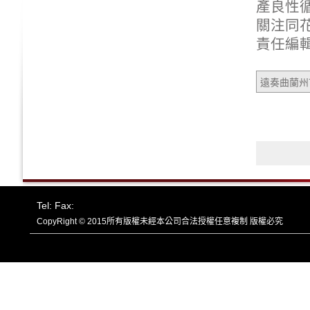
產良性
關注同花
責任編輯
遠奏曲蘭州
Tel: Fax:
CopyRight © 2015所有版權未經本公司合法授權任意複制 版權必究